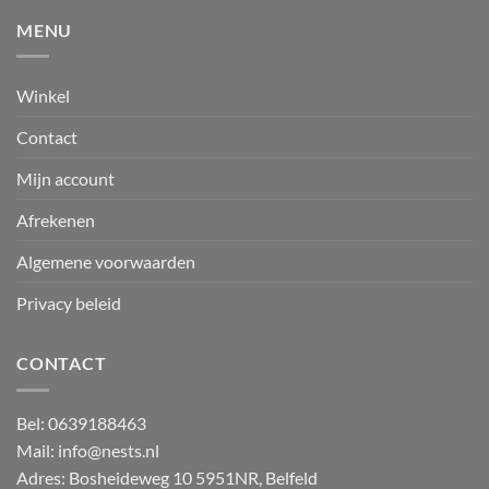
de
tuin
MENU
en
op
het
Winkel
beeldscherm:
nestkastjes
Contact
steeds
populairder
Mijn account
Afrekenen
Algemene voorwaarden
Privacy beleid
CONTACT
Bel:
0639188463
Mail:
info@nests.nl
Adres: Bosheideweg 10 5951NR, Belfeld