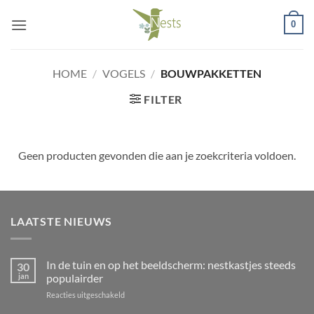
Ga
0
naar
inhoud
HOME
/
VOGELS
/
BOUWPAKKETTEN
FILTER
Geen producten gevonden die aan je zoekcriteria voldoen.
LAATSTE NIEUWS
In de tuin en op het beeldscherm: nestkastjes steeds
30
jan
populairder
voor
Reacties uitgeschakeld
In